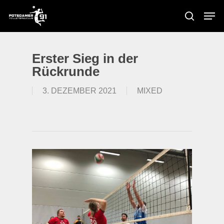
Skip
Men
to
search
main
content
Erster Sieg in der
Rückrunde
3. DEZEMBER 2021
MIXED