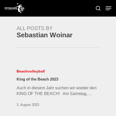
Skip
Men
to
search
main
content
ALL POSTS BY
Sebastian Woinar
Beachvolleyball
King of the Beach 2023
Auch in diesem Jahr suchen wir wieder den
KING OF THE BEACH! Am Samstag,…
3. August 2023