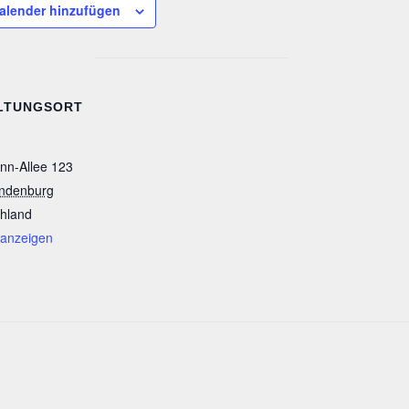
alender hinzufügen
LTUNGSORT
n-Allee 123
ndenburg
hland
 anzeigen