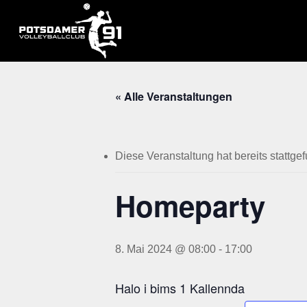
Skip
to
main
content
« Alle Veranstaltungen
Diese Veranstaltung hat bereits stattge
Homeparty
8. Mai 2024 @ 08:00
-
17:00
Halo i bims 1 Kallennda