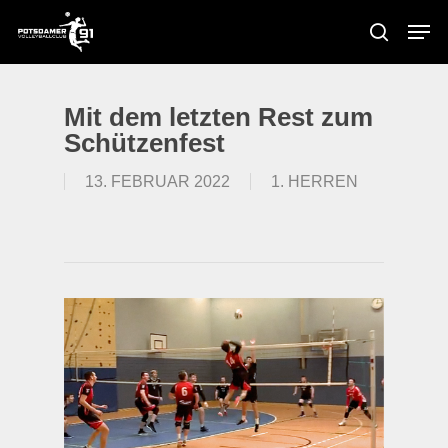
Skip
Men
to
search
main
content
Mit dem letzten Rest zum
Schützenfest
13. FEBRUAR 2022
1. HERREN