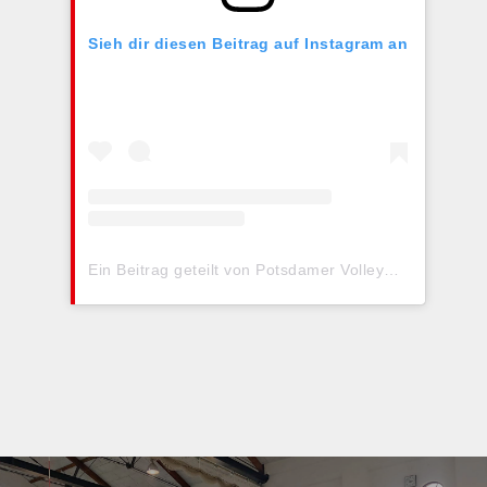
Sieh dir diesen Beitrag auf Instagram an
Ein Beitrag geteilt von Potsdamer Volleyballclub 91 (@pvc_91)