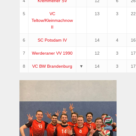
4
Kremmener SV
12
6
26
5
VC
13
3
22
Teltow/Kleinmachnow
II
6
SC Potsdam IV
14
4
16
7
Werderaner VV 1990
12
3
17
8
VC BW Brandenburg
▼
14
3
17