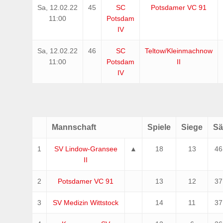
Sa,
12.02.22
45
SC
Potsdamer VC 91
11:00
Potsdam
IV
Sa,
12.02.22
46
SC
Teltow/Kleinmachnow
11:00
Potsdam
II
IV
Mannschaft
Spiele
Siege
Sä
1
SV Lindow-Gransee
▲
18
13
46
II
2
Potsdamer VC 91
13
12
37
3
SV Medizin Wittstock
14
11
37