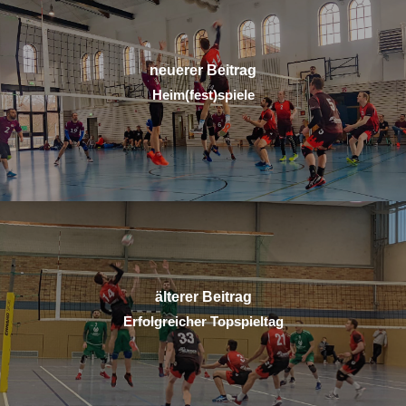
neuerer Beitrag
Heim(fest)spiele
älterer Beitrag
Erfolgreicher Topspieltag