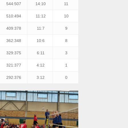
544:507
14:10
11
510:494
11:12
10
409:378
11:7
9
362:348
10:6
8
329:375
6:11
3
321:377
4:12
1
292:376
3:12
0