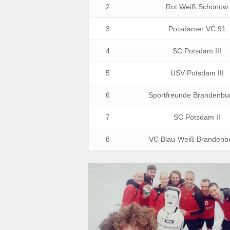
2
Rot Weiß Schönow
3
Potsdamer VC 91
4
SC Potsdam III
5
USV Potsdam III
6
Sportfreunde Brandenbu
7
SC Potsdam II
8
VC Blau-Weiß Brandenbu