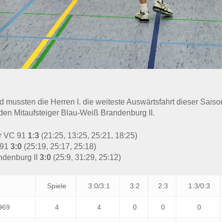
d mussten die Herren I. die weiteste Auswärtsfahrt dieser Sais
 den Mitaufsteiger Blau-Weiß Brandenburg II.
er VC 91
1:3
(21:25, 13:25, 25:21, 18:25)
 91
3:0
(25:19, 25:17, 25:18)
ndenburg II
3:0
(25:9, 31:29, 25:12)
Spiele
3:0/3:1
3:2
2:3
1:3/0:3
969
4
4
0
0
0