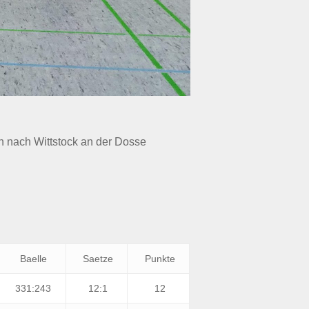
on nach Wittstock an der Dosse
Baelle
Saetze
Punkte
331:243
12:1
12