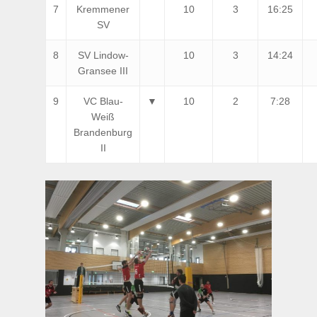
7
Kremmener
10
3
16:25
SV
8
SV Lindow-
10
3
14:24
Gransee III
9
VC Blau-
▼
10
2
7:28
Weiß
Brandenburg
II