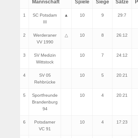
Mannschaft
Spiele
Siege
Sätze
P
1
SC Potsdam
▲
10
9
29:7
III
2
Werderaner
△
10
8
26:12
VV 1990
3
SV Medizin
10
7
24:12
Wittstock
4
SV 05
10
5
20:21
Rehbrücke
5
Sportfreunde
10
4
20:21
Brandenburg
94
6
Potsdamer
10
4
17:23
VC 91