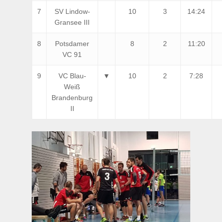
7
SV Lindow-
10
3
14:24
Gransee III
8
Potsdamer
8
2
11:20
VC 91
9
VC Blau-
▼
10
2
7:28
Weiß
Brandenburg
II