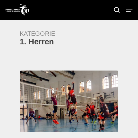
Skip
Men
to
search
main
content
KATEGORIE
1. Herren